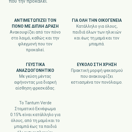
που την προκαλεί.
ΑΝΤΙΜΕΤΩΠΊΖΕΙ ΤΟΝ
ΓΙΑ ΌΛΗ ΤΗΝ ΟΙΚΟΓΈΝΕΙΑ
ΠΌΝΟ ΜΕ ΔΙΠΛΉ ΔΡΆΣΗ
Κατάλληλο για όλους,
Ανακουφίζει από τον πόνο
παιδιά όλων των ηλικιών
στο λαιμό, καθώς και την
και έως τη μαμά και τον
φλεγμονή που τον
μπαμπά.
προκαλεί.
ΓΕΥΣΤΙΚΆ
ΕΎΚΟΛΟ ΣΤΗ ΧΡΉΣΗ
ΑΝΑΖΩΟΓΟΝΗΤΙΚΌ
Πρακτική μορφή ψεκασμού
Με γεύση μέντας
που ανακουφίζει
αφήνοντας μια διαρκή
εστιασμένα τον πονόλαιμο.
αίσθηση φρεσκάδας.
Το Tantum Verde
Στοματικό Εκνέφωμα
0.15% είναι κατάλληλο για
όλους, από τη μαμά και το
μπαμπά έως τα παιδιά