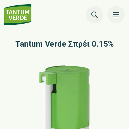
to
co
Tantum Verde Σπρέι 0.15%
Τομέας Υγείας
Προϊόντα
Συμβουλές
Ιστορία